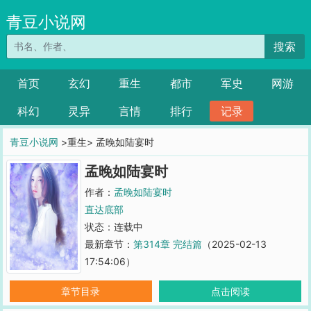
青豆小说网
搜索
首页
玄幻
重生
都市
军史
网游
科幻
灵异
言情
排行
记录
青豆小说网
>重生> 孟晚如陆宴时
孟晚如陆宴时
作者：
孟晚如陆宴时
直达底部
状态：连载中
最新章节：
第314章 完结篇
（2025-02-13
17:54:06）
章节目录
点击阅读