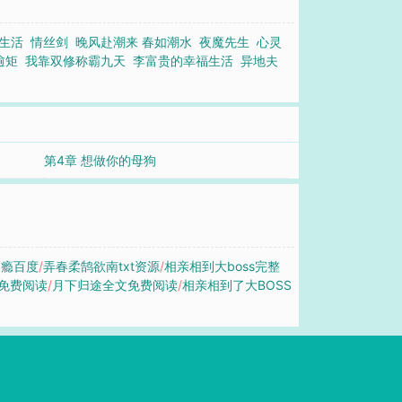
生活
情丝剑
晚风赴潮来 春如潮水
夜魔先生
心灵
逾矩
我靠双修称霸九天
李富贵的幸福生活
异地夫
第4章 想做你的母狗
是瘾百度
/
弄春柔鹄欲南txt资源
/
相亲相到大boss完整
免费阅读
/
月下归途全文免费阅读
/
相亲相到了大BOSS