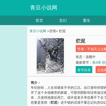
青豆小说网
首页
玄幻
重生
青豆小说网
>言情> 烂泥
烂泥
作者：
不知天上云
状态：连载中
最新章节：
第4章 
章节目录
点击
简介：
年纪轻轻，人生却诸多不辛的江沉。自己曾经仰望
开了这个令他痛苦的家庭，可那些阴影却没有放过
奈，又使得他接近死亡。或许是老天爷也看不下去
您要是觉得《
烂泥
》还不错的话请不要忘记向您Q