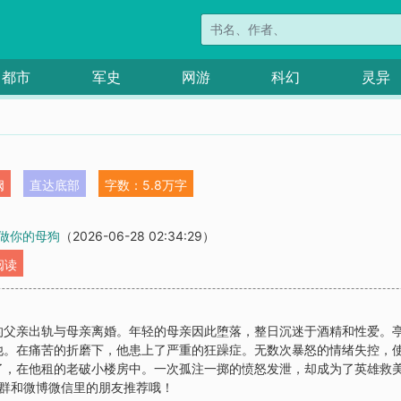
都市
军史
网游
科幻
灵异
阙
直达底部
字数：5.8万字
想做你的母狗
（2026-06-28 02:34:29）
阅读
的父亲出轨与母亲离婚。年轻的母亲因此堕落，整日沉迷于酒精和性爱。
他。在痛苦的折磨下，他患上了严重的狂躁症。无数次暴怒的情绪失控，
了，在他租的老破小楼房中。一次孤注一掷的愤怒发泄，却成为了英雄救美
Q群和微博微信里的朋友推荐哦！