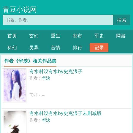
青豆小说网
搜索
首页
玄幻
重生
都市
军史
网游
科幻
灵异
言情
排行
记录
作者《华泱》相关作品集
有水村没有水by史克浪子
作者：
华泱
简介：...
有水村没有水by史克浪子未删减版
作者：
华泱