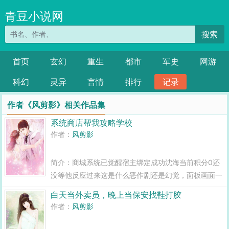
青豆小说网
搜索
首页
玄幻
重生
都市
军史
网游
科幻
灵异
言情
排行
记录
作者《风剪影》相关作品集
系统商店帮我攻略学校
作者：
风剪影
简介：商城系统已觉醒宿主绑定成功沈海当前积分0还
没等他反应过来这是什么恶作剧还是幻觉，面板画面一
转，一行红色的字样跳了出来，伴随着只有他能听见的
白天当外卖员，晚上当保安找鞋打胶
叮的一声提示音。新手任务发布...
作者：
风剪影