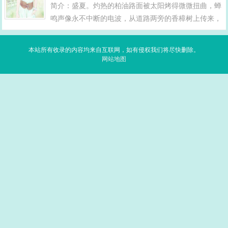
简介：盛夏。灼热的柏油路面被太阳烤得微微扭曲，蝉
鸣声像永不中断的电波，从道路两旁的香樟树上传来，
钻进每一个人的耳朵里，搅得人心烦意乱。王明站在铂
悦府小区门口的岗亭旁，笔挺的保安制服已经被汗水浸
本站所有收录的内容均来自互联网，如有侵权我们将尽快删除。
湿了一大片，黏糊糊地贴在后背上，像是某种长...
网站地图