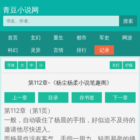
青豆小说网
搜索
首页
玄幻
重生
都市
军史
网游
科幻
灵异
言情
排行
记录
字体
大
中
小
关灯
护眼
第112章-《杨尘杨柔小说笔趣阁》
上一章
目录
存书签
下一章
第112章（第1页）
一般，自动吸住了杨晨的手指，好似迫不及待的
邀请他尽快进入。
而杨晨也没有客气，手指一用力，轻而易举的捅