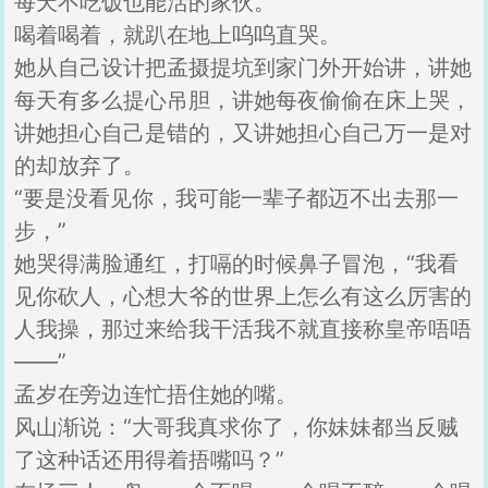
每天不吃饭也能活的家伙。
喝着喝着，就趴在地上呜呜直哭。
她从自己设计把孟摄提坑到家门外开始讲，讲她
每天有多么提心吊胆，讲她每夜偷偷在床上哭，
讲她担心自己是错的，又讲她担心自己万一是对
的却放弃了。
“要是没看见你，我可能一辈子都迈不出去那一
步，”
她哭得满脸通红，打嗝的时候鼻子冒泡，“我看
见你砍人，心想大爷的世界上怎么有这么厉害的
人我操，那过来给我干活我不就直接称皇帝唔唔
——”
孟岁在旁边连忙捂住她的嘴。
风山渐说：“大哥我真求你了，你妹妹都当反贼
了这种话还用得着捂嘴吗？”