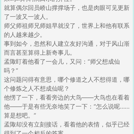
就算偶尔回员峤山撑撑场子，也是肉眼可见更新
了一波又一波人。
师父师祖师兄师姐早就没了，世界上和他有联系
的人越来越少。
事到如今，忽然和人建立友好沟通，对于风山渐
而言甚至算得上新奇事儿。
孟陬盯着他看了一会儿，又问：“师父想成仙
吗？”
这问题问得有意思，哪个修道之人不想得道，哪
个修炼之人不想成仙呢？
他愣了一下，看看旁边的大鸟——大鸟也在看着
他——于是有些无奈地笑了一下：“怎么说呢……
算是想吧。”
孟陬却没有立刻接话，看着他的表情，似乎已经
得到了一个相反的答案。