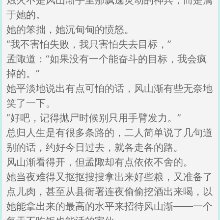
烛火不是风山渐手里那飘逸灵动的神兵，而是属
于她的。
她的笨拙，她沉甸甸的愤怒。
“我不害怕失败，我只害怕失去目标，”
孟陬道：“如果没有一个能奋斗的目标，我会疯
掉的。”
她平淡地说出有点可怕的话，风山渐有些无奈地
笑了一下。
“好吧，记得抛尸时候别只用手臂发力。”
总归人生是有很多条路的，二人简单说了几句道
别的话，约好今日过去，就各走各的路。
风山渐看得开，但孟陬却有点依依不舍的。
她当夜难得又抠抠搜搜拿出来好些粮，又准备了
点儿肉，甚至从县衙署连夜偷偷挖酒出来喝，以
她能拿出来的最高的水平来招待风山渐——一个