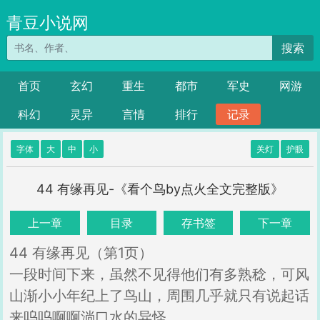
青豆小说网
搜索
首页
玄幻
重生
都市
军史
网游
科幻
灵异
言情
排行
记录
字体
大
中
小
关灯
护眼
44 有缘再见-《看个鸟by点火全文完整版》
上一章
目录
存书签
下一章
44 有缘再见（第1页）
一段时间下来，虽然不见得他们有多熟稔，可风
山渐小小年纪上了鸟山，周围几乎就只有说起话
来呜呜啊啊淌口水的异怪。