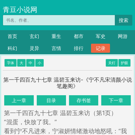
青豆小说网
搜索
首页
玄幻
重生
都市
军史
网游
科幻
灵异
言情
排行
记录
字体
大
中
小
关灯
护眼
第一千四百九十七章 温碧玉来访-《宁不凡宋清颜小说
笔趣阁》
上一章
目录
存书签
下一章
第一千四百九十七章 温碧玉来访（第1页）
“混蛋，快放了我。”
看到宁不凡进来，宁淑妍情绪激动地怒吼：“我