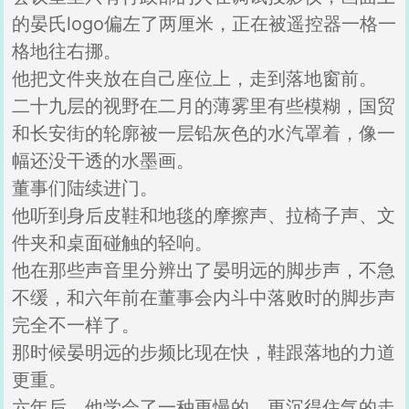
的晏氏logo偏左了两厘米，正在被遥控器一格一
格地往右挪。
他把文件夹放在自己座位上，走到落地窗前。
二十九层的视野在二月的薄雾里有些模糊，国贸
和长安街的轮廓被一层铅灰色的水汽罩着，像一
幅还没干透的水墨画。
董事们陆续进门。
他听到身后皮鞋和地毯的摩擦声、拉椅子声、文
件夹和桌面碰触的轻响。
他在那些声音里分辨出了晏明远的脚步声，不急
不缓，和六年前在董事会内斗中落败时的脚步声
完全不一样了。
那时候晏明远的步频比现在快，鞋跟落地的力道
更重。
六年后，他学会了一种更慢的、更沉得住气的走