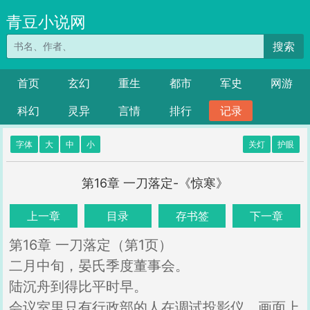
青豆小说网
搜索
首页
玄幻
重生
都市
军史
网游
科幻
灵异
言情
排行
记录
字体
大
中
小
关灯
护眼
第16章 一刀落定-《惊寒》
上一章
目录
存书签
下一章
第16章 一刀落定（第1页）
二月中旬，晏氏季度董事会。
陆沉舟到得比平时早。
会议室里只有行政部的人在调试投影仪，画面上